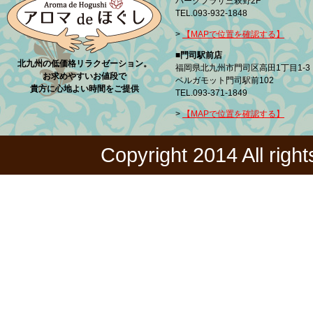
パークプラザ三萩野2F
TEL.093-932-1848
>
【MAPで位置を確認する】
■門司駅前店
北九州の低価格リラクゼーション。
福岡県北九州市門司区高田1丁目1-3
お求めやすいお値段で
ベルガモット門司駅前102
貴方に心地よい時間をご提供
TEL.093-371-1849
>
【MAPで位置を確認する】
Copyright 2014 All righ