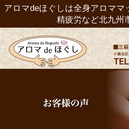
アロマdeほぐし
は全身アロママ
精疲労など北九州